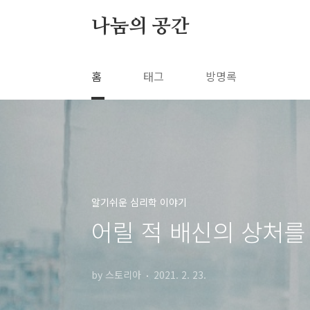
본문 바로가기
나눔의 공간
홈
태그
방명록
알기쉬운 심리학 이야기
어릴 적 배신의 상처를
by 스토리아
2021. 2. 23.