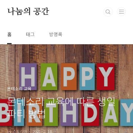
본문 바로가기
나눔의 공간
홈
태그
방명록
몬테소리 교육
몬테소리 교육에 따른 생일
파티 방법
by 스토리아
2021. 2. 18.