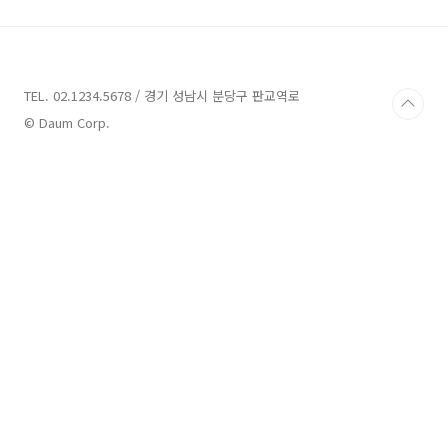
든 걸 알고, 모든 걸 할 수 있는 아이는 없듯이 엄
마도 아빠도 처음부터 하나하나 배워나가는 게
당연하겠죠. 카를로스 곤잘레스는 "아이는 근본
적으로 선하며 애정을 갈망하는 그들의 욕구는
정당하다"라고 주장하며 아이를 키우는데 바탕
TEL. 02.1234.5678 / 경기 성남시 분당구 판교역로
이 되는 10가지 규칙에 대해 설명합니다. 그럼
© Daum Corp.
10가지 규칙이 무엇인지 살펴보겠습니다. 1..