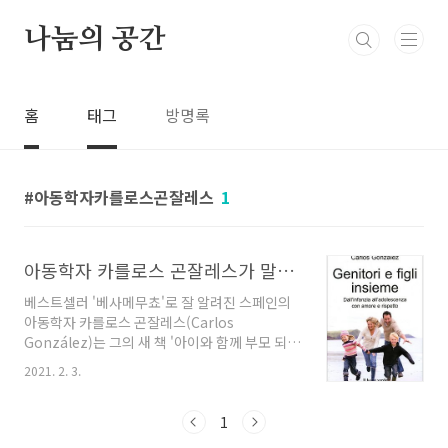
본문 바로가기
나눔의 공간
홈
태그
방명록
아동학자카를로스곤잘레스
1
아동학자 카를로스 곤잘레스가 말하는 아이를 잘 키우는데 바탕이 되는 10가지 규칙
베스트셀러 '베사메무쵸'로 잘 알려진 스페인의
아동학자 카를로스 곤잘레스(Carlos
González)는 그의 새 책 '아이와 함께 부모 되기
(Parents and children together)'에서 유아
2021. 2. 3.
기 이후의 어린이 교육에 대해 이야기합니다. 그
는 말합니다. "아이가 태어나는 순간은 엄마와 아
빠가 태어나는 순간입니다. 그때부터 그들은 지
1
혜와 덕으로 함께 성장합니다" 태어나자마자 모